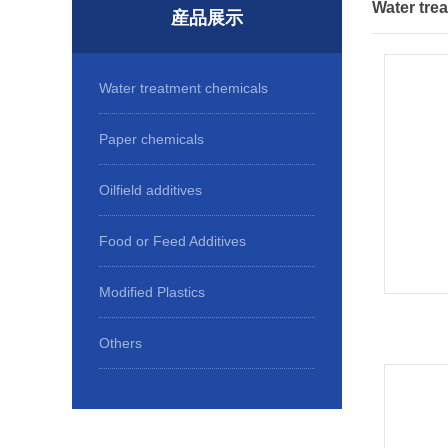
Water tre
産品展示
Water treatment chemicals
Paper chemicals
Oilfield additives
Food or Feed Additives
Modified Plastics
Others